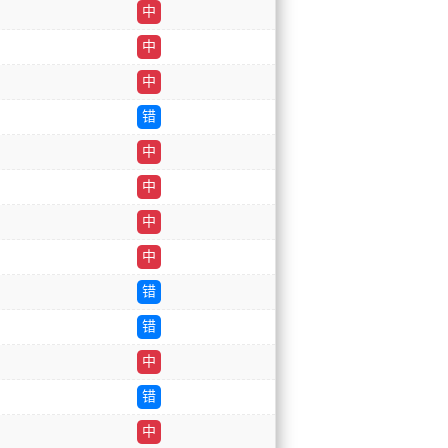
中
中
中
错
中
中
中
中
错
错
中
错
中