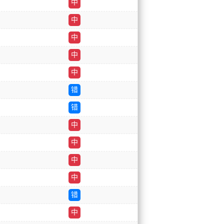
中
中
中
中
中
错
错
中
中
中
中
错
中