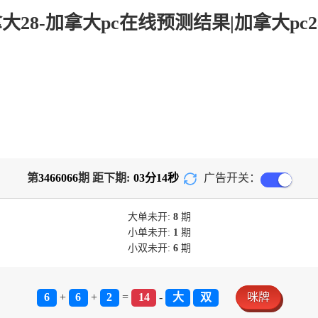
第
3466066
期 距下期:
03
分
13
秒
广告开关：
大单
未开:
8
期
小单
未开:
1
期
小双
未开:
6
期
6
+
6
+
2
=
14
-
大
双
咪牌