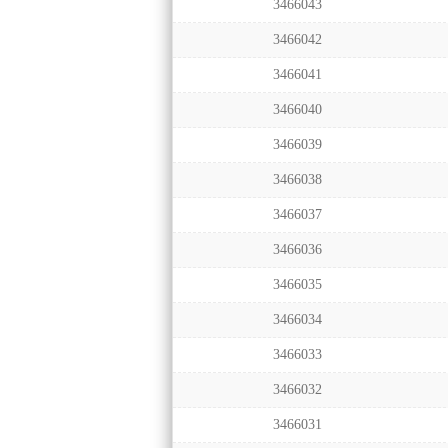
3466043
3466042
3466041
3466040
3466039
3466038
3466037
3466036
3466035
3466034
3466033
3466032
3466031