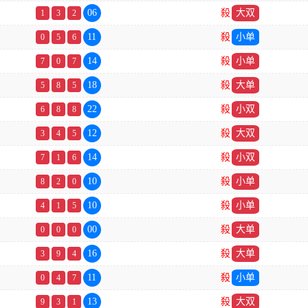
06
殺
大双
1
3
2
11
殺
小单
0
5
6
14
殺
小单
7
0
7
18
殺
大单
5
8
5
22
殺
小双
6
8
8
12
殺
大双
3
4
5
14
殺
小双
7
1
6
10
殺
小单
8
2
0
10
殺
小单
4
1
5
00
殺
大单
0
0
0
16
殺
大单
3
9
4
11
殺
小单
0
4
7
13
殺
大双
9
3
1