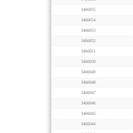
3466055
3466054
3466053
3466052
3466051
3466050
3466049
3466048
3466047
3466046
3466045
3466044