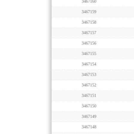
3467160
3467159
3467158
3467157
3467156
3467155
3467154
3467153
3467152
3467151
3467150
3467149
3467148