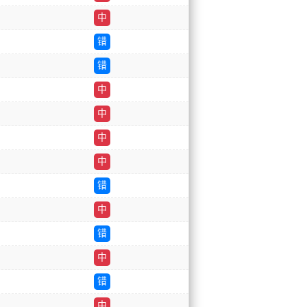
中
错
错
中
中
中
中
错
中
错
中
错
中