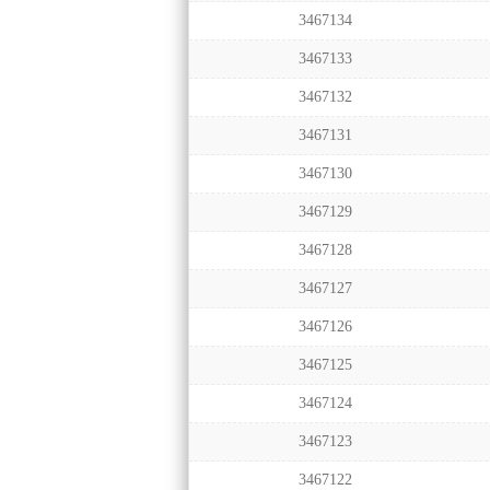
3467134
3467133
3467132
3467131
3467130
3467129
3467128
3467127
3467126
3467125
3467124
3467123
3467122