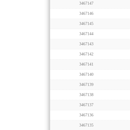
3467147
3467146
3467145
3467144
3467143
3467142
3467141
3467140
3467139
3467138
3467137
3467136
3467135