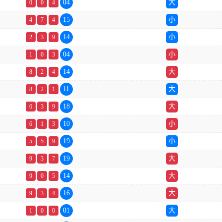
04
大
0
0
4
15
小
4
7
4
14
小
2
3
9
04
小
1
0
3
14
大
8
2
4
11
大
8
2
1
18
大
6
3
9
10
小
6
1
3
19
小
5
5
9
19
大
9
3
7
14
大
9
0
5
16
大
9
3
4
01
大
1
0
0