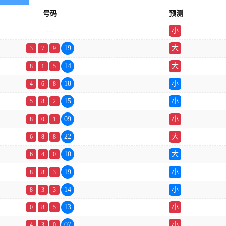
号码
预测
---
小
单
19
大
3
7
9
14
大
8
1
5
18
小
4
6
8
15
小
5
8
2
09
小
8
0
1
22
大
6
8
8
10
大
6
4
0
19
小
8
8
3
14
小
8
3
3
13
小
0
8
5
07
小
4
3
0