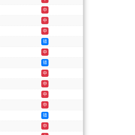
中
中
中
错
中
错
中
中
中
中
错
中