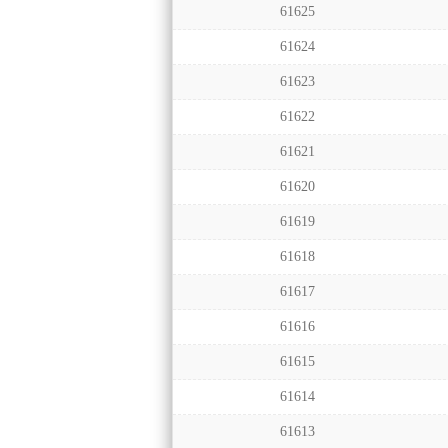
61625
61624
61623
61622
61621
61620
61619
61618
61617
61616
61615
61614
61613