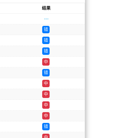
结果
---
错
错
错
中
错
中
中
中
中
错
中