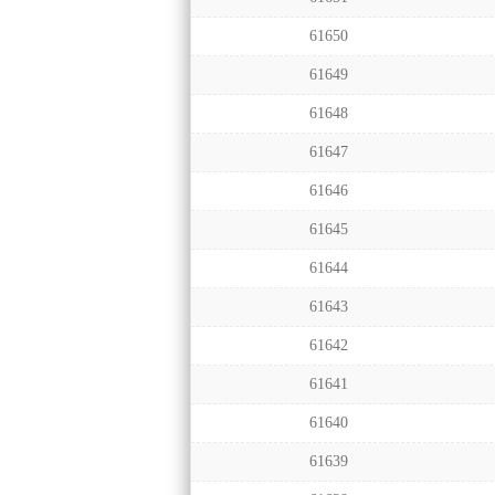
61650
61649
61648
61647
61646
61645
61644
61643
61642
61641
61640
61639