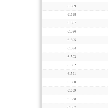
61599
61598
61597
61596
61595
61594
61593
61592
61591
61590
61589
61588
61587