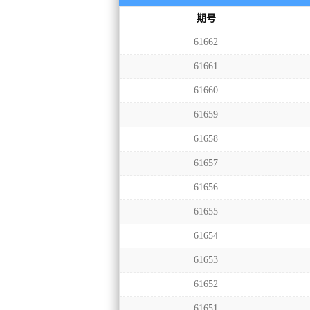
期号
61662
61661
61660
61659
61658
61657
61656
61655
61654
61653
61652
61651