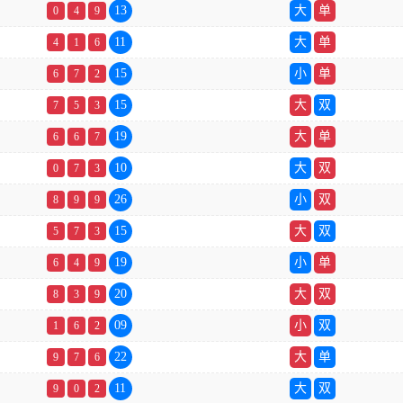
13
大
单
0
4
9
11
大
单
4
1
6
15
小
单
6
7
2
15
大
双
7
5
3
19
大
单
6
6
7
10
大
双
0
7
3
26
小
双
8
9
9
15
大
双
5
7
3
19
小
单
6
4
9
20
大
双
8
3
9
09
小
双
1
6
2
22
大
单
9
7
6
11
大
双
9
0
2