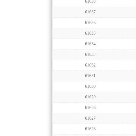
61638
61637
61636
61635
61634
61633
61632
61631
61630
61629
61628
61627
61626