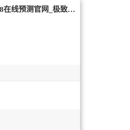
易记网址:28yc.com-加拿大28-加拿大pc在线预测结果|加拿大pc28在线预测官网_极致火热优质的免费预测