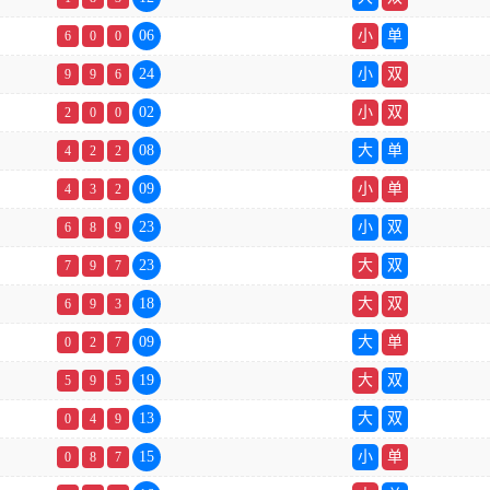
06
小
单
6
0
0
24
小
双
9
9
6
02
小
双
2
0
0
08
大
单
4
2
2
09
小
单
4
3
2
23
小
双
6
8
9
23
大
双
7
9
7
18
大
双
6
9
3
09
大
单
0
2
7
19
大
双
5
9
5
13
大
双
0
4
9
15
小
单
0
8
7