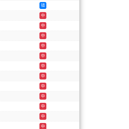
错
中
中
中
中
中
中
中
中
中
中
中
中