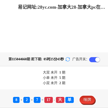
易记网址:28yc.com-加拿大28-加拿大pc在线预测结果|加拿大pc28在线预测官网_极致火热优质的免费预测
第
115044660
期 距下期:
05
时
25
分
43
秒
广告开关：
大双
未开:
1
期
小单
未开:
5
期
小双
未开:
2
期
8
2
7
17
大
单
咪牌
+
+
=
-