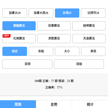
加拿大28
加拿大西28
台湾28
比特币28
猰貐算法
狂尊算法
财神算法
孔明算法
求败算法
天诛算法
组合
杀组
大小
单双
双项
双组
100期 正确：77 期 错误：23 期
正确率：77%
预测
走势
统计