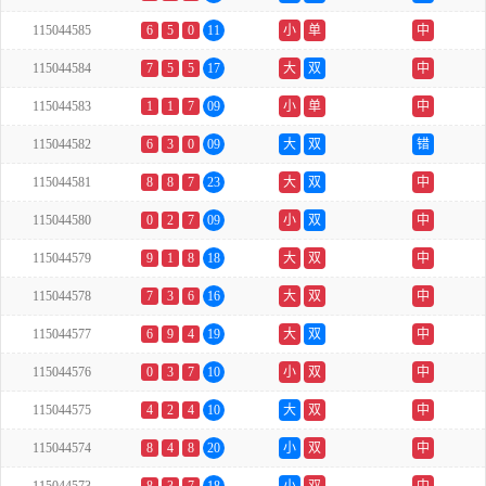
115044585
6
5
0
11
小
单
中
115044584
7
5
5
17
大
双
中
115044583
1
1
7
09
小
单
中
115044582
6
3
0
09
大
双
错
115044581
8
8
7
23
大
双
中
115044580
0
2
7
09
小
双
中
115044579
9
1
8
18
大
双
中
115044578
7
3
6
16
大
双
中
115044577
6
9
4
19
大
双
中
115044576
0
3
7
10
小
双
中
115044575
4
2
4
10
大
双
中
115044574
8
4
8
20
小
双
中