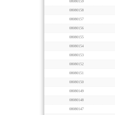
08080159
08080158
08080157
08080156
08080155
08080154
08080153
08080152
08080151
08080150
08080149
08080148
08080147