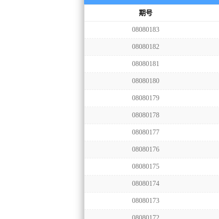
期号
08080183
08080182
08080181
08080180
08080179
08080178
08080177
08080176
08080175
08080174
08080173
08080172