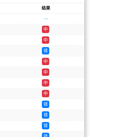
结果
---
中
中
错
中
中
中
中
错
错
错
错