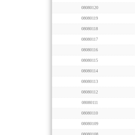
08080120
08080119
08080118
08080117
08080116
08080115
08080114
08080113
08080112
08080111
08080110
08080109
08080108