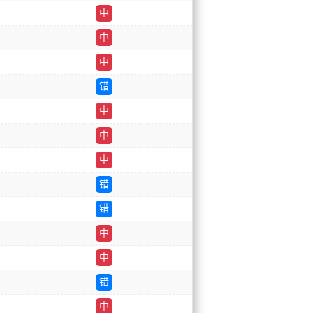
中
中
中
错
中
中
中
错
错
中
中
错
中