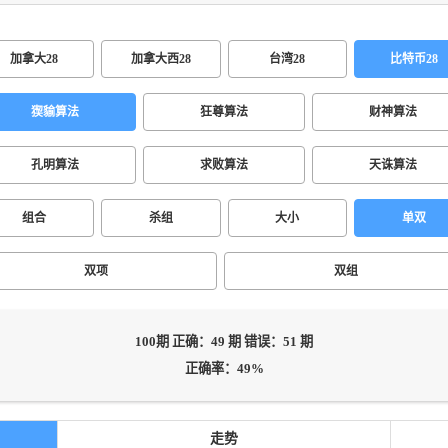
加拿大28
加拿大西28
台湾28
比特币28
猰貐算法
狂尊算法
财神算法
孔明算法
求败算法
天诛算法
组合
杀组
大小
单双
双项
双组
100期 正确：49 期 错误：51 期
正确率：49%
走势