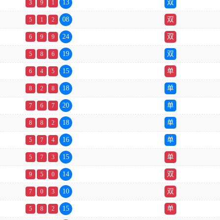
13
双
3
9
1
08
双
5
1
2
24
双
6
9
9
19
双
5
8
6
15
单
6
4
5
18
单
8
2
8
20
单
7
6
7
18
单
8
8
2
16
单
5
7
4
15
单
5
7
3
14
双
9
5
0
10
双
7
0
3
15
单
5
8
2