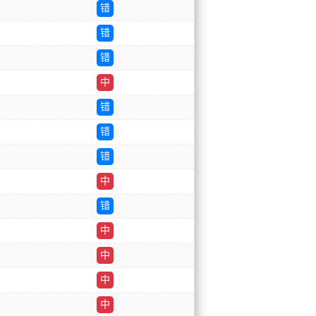
错
错
错
中
错
错
错
中
错
中
中
中
中