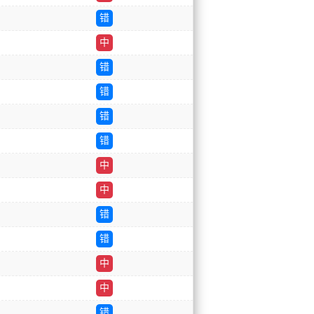
错
中
错
错
错
错
中
中
错
错
中
中
错