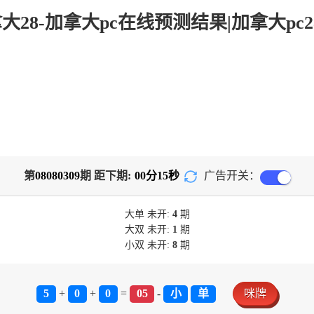
第
08080309
期 距下期:
00
分
15
秒
广告开关：
大单
未开:
4
期
大双
未开:
1
期
小双
未开:
8
期
5
+
0
+
0
=
05
-
小
单
咪牌