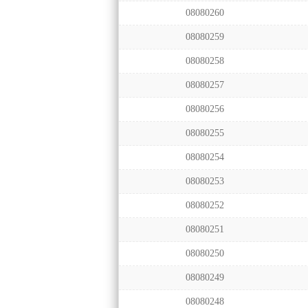
08080260
08080259
08080258
08080257
08080256
08080255
08080254
08080253
08080252
08080251
08080250
08080249
08080248