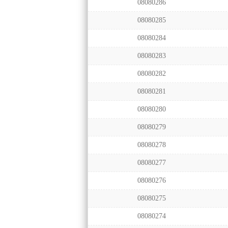
08080286
08080285
08080284
08080283
08080282
08080281
08080280
08080279
08080278
08080277
08080276
08080275
08080274