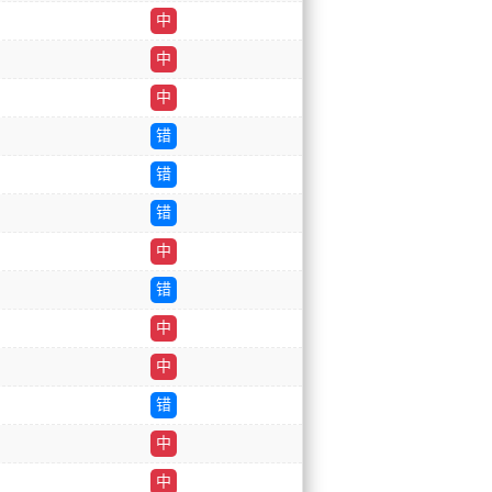
中
中
中
错
错
错
中
错
中
中
错
中
中