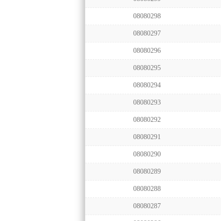
08080298
08080297
08080296
08080295
08080294
08080293
08080292
08080291
08080290
08080289
08080288
08080287