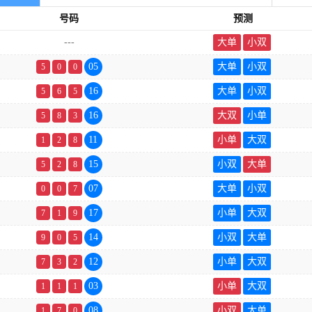
号码
预测
---
大单
小双
05
大单
小双
5
0
0
16
大单
小双
5
6
5
16
大双
小单
5
8
3
11
小单
大双
1
2
8
15
小双
大单
5
2
8
07
大单
小双
0
0
7
17
小单
大双
7
1
9
14
小双
大单
9
0
5
12
小单
大双
7
3
2
03
小单
大双
1
1
1
08
小双
大单
1
7
0