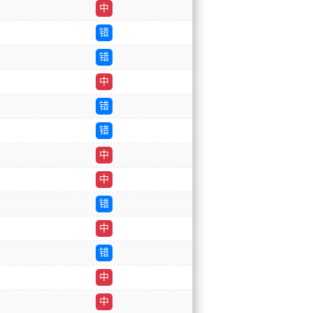
中
错
错
中
错
错
中
中
错
中
错
中
中