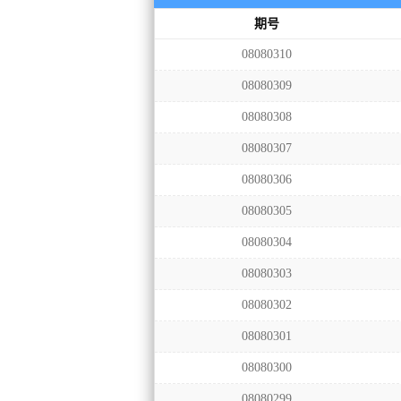
期号
08080310
08080309
08080308
08080307
08080306
08080305
08080304
08080303
08080302
08080301
08080300
08080299