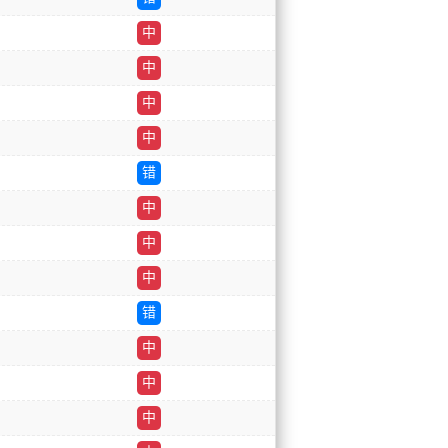
中
中
中
中
错
中
中
中
错
中
中
中