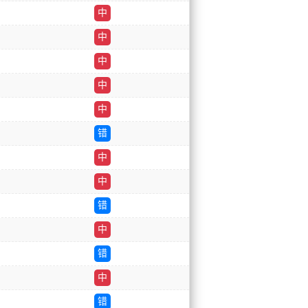
中
中
中
中
中
错
中
中
错
中
错
中
错