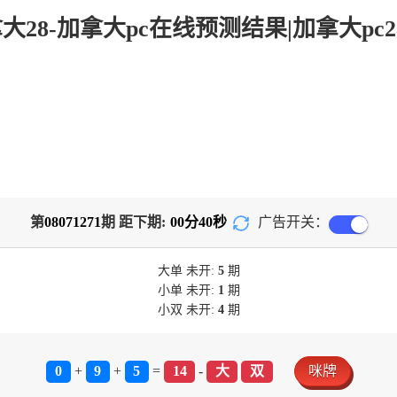
第
08071271
期 距下期:
00
分
40
秒
广告开关：
大单
未开:
5
期
小单
未开:
1
期
小双
未开:
4
期
0
+
9
+
5
=
14
-
大
双
咪牌