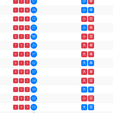
17
小
单
7
5
5
16
小
单
1
9
6
12
小
双
8
0
4
17
小
单
0
9
8
08
小
双
0
5
3
23
大
单
7
9
7
17
大
单
9
5
3
12
大
单
8
1
3
17
大
单
8
9
0
14
大
双
4
9
1
10
大
单
7
0
3
12
小
双
0
9
3
13
大
双
1
9
3