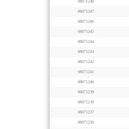
08071248
08071247
08071246
08071245
08071244
08071243
08071242
08071241
08071240
08071239
08071238
08071237
08071236