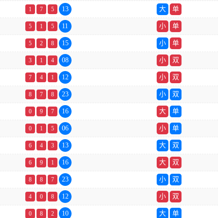
13
大
单
1
7
5
11
小
单
5
1
5
15
小
单
5
2
8
08
小
双
3
1
4
12
小
双
7
4
1
23
小
双
8
7
8
16
大
单
0
9
7
06
小
单
0
1
5
13
大
双
6
4
3
16
大
双
6
9
1
23
小
双
8
8
7
12
小
双
4
0
8
10
大
单
0
8
2