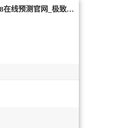
易记网址:28yc.com-加拿大28-加拿大pc在线预测结果|加拿大pc28在线预测官网_极致火热优质的免费预测