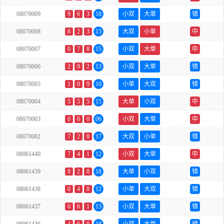
08070009
9
6
3
18
小双
大单
错
08070008
8
2
3
13
大双
小单
中
08070007
0
7
8
15
小双
大单
中
08070006
2
9
2
13
小双
大单
错
08070005
1
0
9
10
小单
大双
错
08070004
5
5
5
15
大单
小双
中
08070003
0
6
0
06
小双
大单
中
08070002
7
2
8
17
大双
小单
错
08061440
7
4
1
12
小双
大单
中
08061439
8
2
8
18
大单
小双
错
08061438
0
4
8
12
小单
大双
错
08061437
6
6
1
13
小双
大单
错