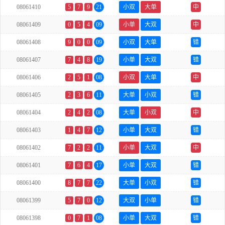
08061410
5
7
9
21
小双
大单
中
08061409
0
5
4
09
小单
大双
中
08061408
9
0
0
09
小双
大单
错
08061407
7
4
8
19
小单
大双
错
08061406
2
5
1
08
小双
大单
中
08061405
2
3
6
11
大单
小双
错
08061404
2
4
2
08
大单
小双
中
08061403
1
4
7
12
小单
大双
错
08061402
7
2
2
11
小单
大双
中
08061401
7
6
4
17
小单
大双
错
08061400
8
7
7
22
大单
小双
错
08061399
5
7
0
12
大双
小单
错
08061398
0
7
1
08
小单
大双
错