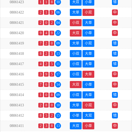
08061423
1
1
8
10
大双
小单
错
08061422
2
1
3
06
大单
小双
中
08061421
2
0
2
04
小双
大单
中
08061420
9
4
9
22
大双
小单
中
08061419
7
2
0
09
大单
小双
错
08061418
8
2
3
13
小双
大单
错
08061417
4
2
5
11
小双
大单
错
08061416
3
9
5
17
小双
大单
中
08061415
7
6
1
14
大双
小单
中
08061414
1
0
8
09
小双
大单
错
08061413
2
8
0
10
大单
小双
中
08061412
8
5
2
15
小单
大双
错
08061411
2
3
8
13
大双
小单
中