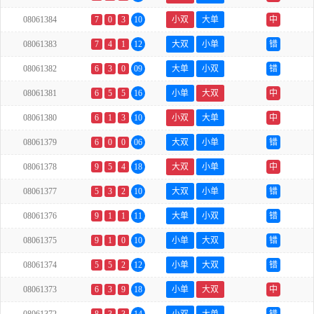
08061384
7
0
3
10
小双
大单
中
08061383
7
4
1
12
大双
小单
错
08061382
6
3
0
09
大单
小双
错
08061381
6
5
5
16
小单
大双
中
08061380
6
1
3
10
小双
大单
中
08061379
6
0
0
06
大双
小单
错
08061378
9
5
4
18
大双
小单
中
08061377
5
3
2
10
大双
小单
错
08061376
9
1
1
11
大单
小双
错
08061375
9
1
0
10
小单
大双
错
08061374
5
5
2
12
小单
大双
错
08061373
6
3
9
18
小单
大双
中