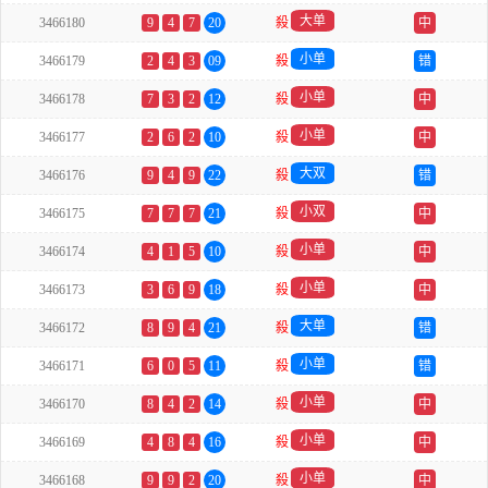
大单
3466180
9
4
7
20
殺
中
小单
3466179
2
4
3
09
殺
错
小单
3466178
7
3
2
12
殺
中
小单
3466177
2
6
2
10
殺
中
大双
3466176
9
4
9
22
殺
错
小双
3466175
7
7
7
21
殺
中
小单
3466174
4
1
5
10
殺
中
小单
3466173
3
6
9
18
殺
中
大单
3466172
8
9
4
21
殺
错
小单
3466171
6
0
5
11
殺
错
小单
3466170
8
4
2
14
殺
中
小单
3466169
4
8
4
16
殺
中
小单
3466168
9
9
2
20
殺
中