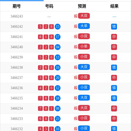
期号
号码
预测
结果
大双
3466243
---
殺
---
大单
3466242
5
2
8
15
殺
错
小双
3466241
8
1
8
17
殺
中
小单
3466240
2
2
0
04
殺
中
小双
3466239
5
2
6
13
殺
中
大双
3466238
2
6
8
16
殺
错
小双
3466237
3
9
8
20
殺
中
小双
3466236
4
2
6
12
殺
错
大双
3466235
7
8
3
18
殺
错
大双
3466234
7
0
1
08
殺
中
小双
3466233
6
8
9
23
殺
中
小双
3466232
4
5
1
10
殺
错