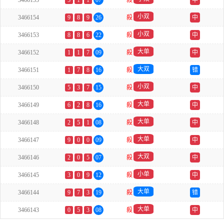
3466155
5
1
1
07
殺
中
小双
3466154
9
8
9
26
殺
中
小双
3466153
8
8
6
22
殺
中
大单
3466152
1
1
7
09
殺
中
大双
3466151
1
7
8
16
殺
错
小双
3466150
5
3
7
15
殺
中
大单
3466149
6
2
8
16
殺
中
大单
3466148
2
5
1
08
殺
中
大单
3466147
9
0
0
09
殺
中
大双
3466146
2
0
5
07
殺
中
小单
3466145
3
0
9
12
殺
中
大单
3466144
9
7
3
19
殺
错
大单
3466143
0
5
3
08
殺
中