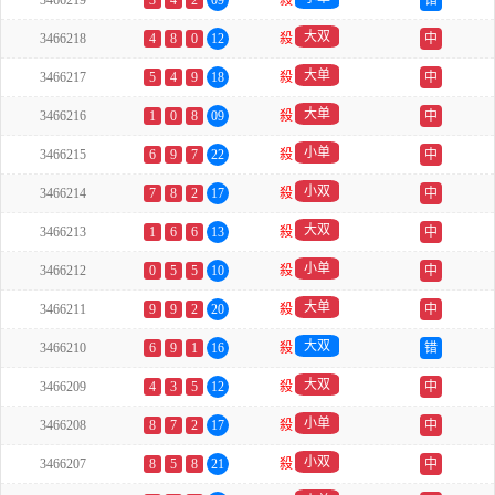
3466219
3
4
2
09
殺
错
大双
3466218
4
8
0
12
殺
中
大单
3466217
5
4
9
18
殺
中
大单
3466216
1
0
8
09
殺
中
小单
3466215
6
9
7
22
殺
中
小双
3466214
7
8
2
17
殺
中
大双
3466213
1
6
6
13
殺
中
小单
3466212
0
5
5
10
殺
中
大单
3466211
9
9
2
20
殺
中
大双
3466210
6
9
1
16
殺
错
大双
3466209
4
3
5
12
殺
中
小单
3466208
8
7
2
17
殺
中
小双
3466207
8
5
8
21
殺
中