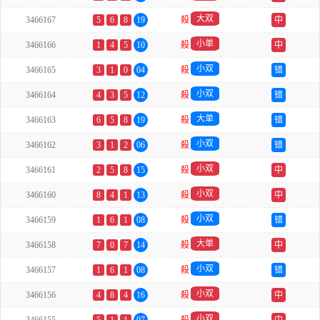
大双
3466167
5
6
8
19
殺
中
小单
3466166
1
4
5
10
殺
中
小双
3466165
3
1
0
04
殺
错
小双
3466164
4
3
5
12
殺
错
大单
3466163
6
5
8
19
殺
错
小双
3466162
3
1
2
06
殺
错
小双
3466161
2
5
8
15
殺
中
小双
3466160
8
4
1
13
殺
中
小双
3466159
1
6
1
08
殺
错
大单
3466158
7
0
7
14
殺
中
小双
3466157
1
6
1
08
殺
错
小双
3466156
4
8
4
16
殺
中
小双