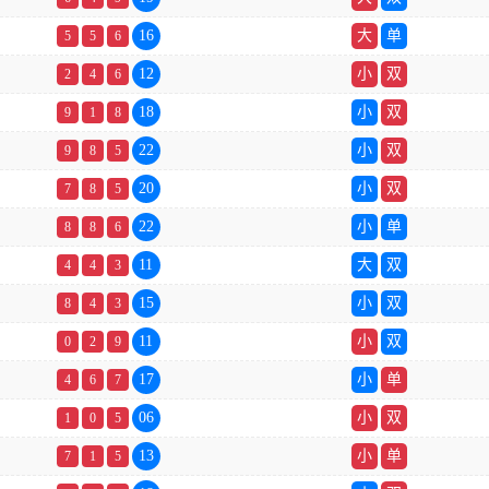
16
大
单
5
5
6
12
小
双
2
4
6
18
小
双
9
1
8
22
小
双
9
8
5
20
小
双
7
8
5
22
小
单
8
8
6
11
大
双
4
4
3
15
小
双
8
4
3
11
小
双
0
2
9
17
小
单
4
6
7
06
小
双
1
0
5
13
小
单
7
1
5