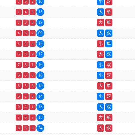
18
小
双
7
9
2
13
大
单
1
4
8
19
大
单
7
6
6
09
大
双
4
3
2
12
小
单
3
5
4
17
大
双
5
3
9
16
小
双
7
8
1
16
小
双
6
5
5
19
大
单
6
5
8
14
小
双
6
2
6
13
大
双
9
3
1
15
大
单
3
9
3
24
大
双
8
8
8