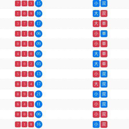
15
小
双
7
5
3
10
大
双
1
0
9
17
大
单
3
7
7
06
小
单
1
1
4
09
小
单
0
8
1
05
大
单
4
1
0
03
大
单
1
0
2
13
小
双
5
7
1
17
大
双
8
5
4
21
小
双
8
9
4
11
小
双
6
4
1
06
小
双
0
0
6
16
小
双
7
1
8