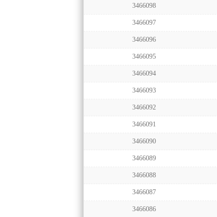
3466098
3466097
3466096
3466095
3466094
3466093
3466092
3466091
3466090
3466089
3466088
3466087
3466086