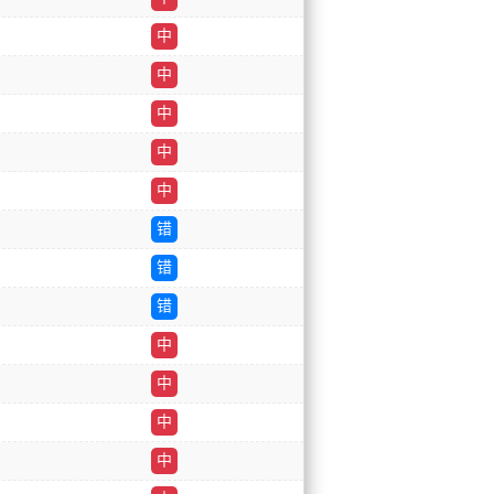
中
中
中
中
中
错
错
错
中
中
中
中