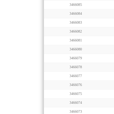
3466085
3466084
3466083
3466082
3466081
3466080
3466079
3466078
3466077
3466076
3466075
3466074
3466073