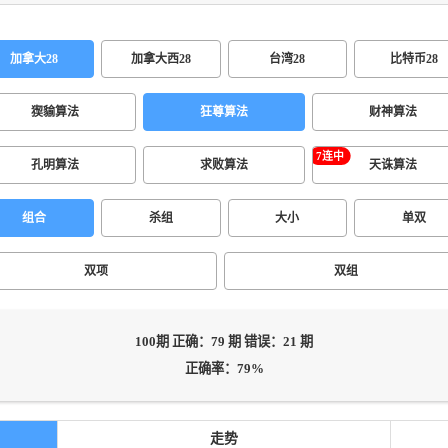
加拿大28
加拿大西28
台湾28
比特币28
猰貐算法
狂尊算法
财神算法
孔明算法
求败算法
天诛算法
组合
杀组
大小
单双
双项
双组
100期 正确：79 期 错误：21 期
正确率：79%
走势