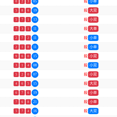
05
殺
小单
0
2
3
19
殺
大双
5
8
6
13
殺
小双
5
7
1
11
殺
大单
7
3
1
11
殺
小单
2
7
2
11
殺
小单
2
1
8
15
殺
小双
9
6
0
08
殺
小双
3
1
4
07
殺
小双
5
2
0
15
殺
大双
4
6
5
19
殺
小单
6
7
6
21
殺
小单
7
6
8
16
殺
大双
5
7
4