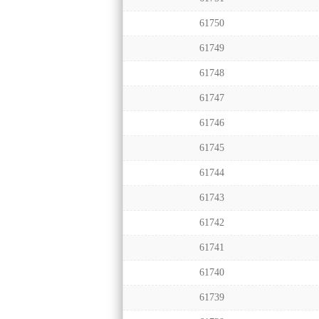
61750
61749
61748
61747
61746
61745
61744
61743
61742
61741
61740
61739