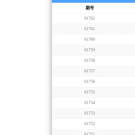
期号
61762
61761
61760
61759
61758
61757
61756
61755
61754
61753
61752
61751