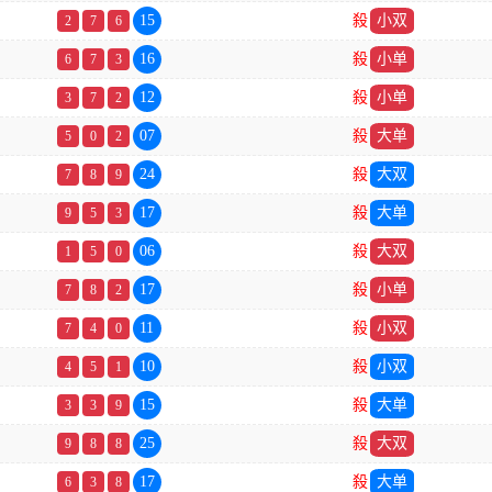
15
殺
小双
2
7
6
16
殺
小单
6
7
3
12
殺
小单
3
7
2
07
殺
大单
5
0
2
24
殺
大双
7
8
9
17
殺
大单
9
5
3
06
殺
大双
1
5
0
17
殺
小单
7
8
2
11
殺
小双
7
4
0
10
殺
小双
4
5
1
15
殺
大单
3
3
9
25
殺
大双
9
8
8
17
殺
大单
6
3
8