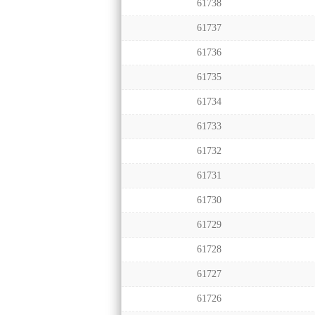
61738
61737
61736
61735
61734
61733
61732
61731
61730
61729
61728
61727
61726