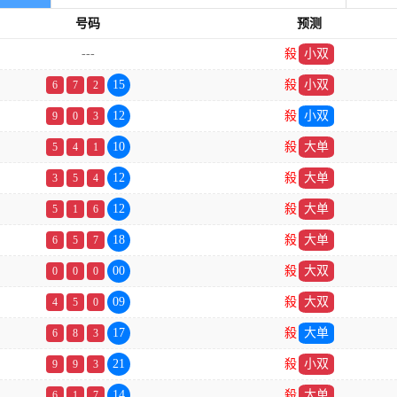
号码
预测
---
殺
小双
15
殺
小双
6
7
2
12
殺
小双
9
0
3
10
殺
大单
5
4
1
12
殺
大单
3
5
4
12
殺
大单
5
1
6
18
殺
大单
6
5
7
00
殺
大双
0
0
0
09
殺
大双
4
5
0
17
殺
大单
6
8
3
21
殺
小双
9
9
3
14
殺
大单
6
1
7