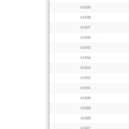
61699
61698
61697
61696
61695
61694
61693
61692
61691
61690
61689
61688
61687