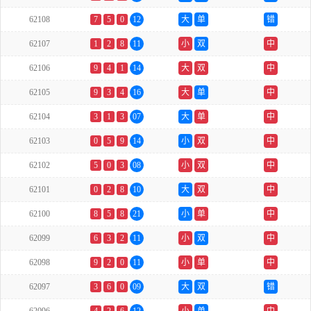
62108
7
5
0
12
大
单
错
62107
1
2
8
11
小
双
中
62106
9
4
1
14
大
双
中
62105
9
3
4
16
大
单
中
62104
3
1
3
07
大
单
中
62103
0
5
9
14
小
双
中
62102
5
0
3
08
小
双
中
62101
0
2
8
10
大
双
中
62100
8
5
8
21
小
单
中
62099
6
3
2
11
小
双
中
62098
9
2
0
11
小
单
中
62097
3
6
0
09
大
双
错