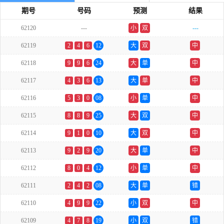
期号
号码
预测
结果
62120
---
小
双
---
62119
2
4
6
12
大
双
中
62118
9
9
6
24
大
单
中
62117
4
3
6
13
大
单
中
62116
5
3
0
08
小
单
中
62115
8
8
9
25
大
双
中
62114
9
1
0
10
大
双
中
62113
9
2
9
20
大
单
中
62112
8
0
4
12
小
单
中
62111
2
4
2
08
大
单
错
62110
4
9
9
22
小
双
中
62109
4
7
8
19
小
双
错