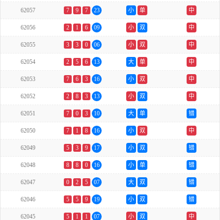
62057
7
9
7
23
小
单
中
62056
2
1
6
09
小
双
中
62055
3
3
0
06
小
双
中
62054
2
5
6
13
大
单
中
62053
7
6
3
16
小
双
中
62052
2
8
3
13
小
双
中
62051
7
0
3
10
大
单
错
62050
7
1
8
16
小
双
中
62049
5
3
9
17
小
双
错
62048
8
8
0
16
小
单
错
62047
0
2
5
07
大
双
错
62046
5
5
9
19
小
双
错
62045
5
1
1
07
小
双
中