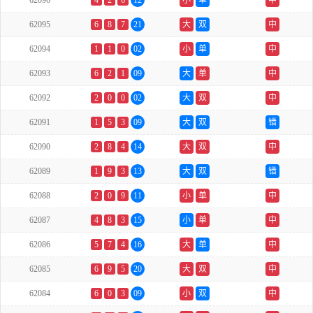
62096
4
2
6
12
小
单
中
62095
6
8
7
21
大
双
中
62094
1
1
0
02
小
单
中
62093
6
2
1
09
大
单
中
62092
2
0
0
02
大
双
中
62091
1
5
3
09
大
双
错
62090
2
8
4
14
大
双
中
62089
1
9
3
13
大
双
错
62088
2
0
9
11
小
单
中
62087
4
8
3
15
小
单
中
62086
5
7
4
16
大
单
中
62085
6
9
5
20
大
双
中
62084
6
0
3
09
小
双
中