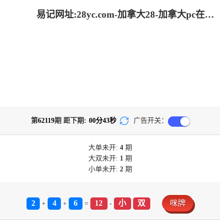
易记网址:28yc.com-加拿大28-加拿大pc在线预测结果|加拿大pc28在线预测官网_极致火热优质的免费预测
第
62119
期 距下期:
00
分
42
秒
广告开关：
大单
未开:
4
期
大双
未开:
1
期
小单
未开:
2
期
2
4
6
12
小
双
咪牌
+
+
=
-