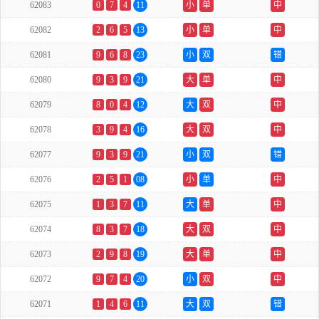
62083
0
7
4
11
小
单
中
62082
2
6
5
13
小
单
中
62081
9
6
8
23
小
双
错
62080
9
3
9
21
大
单
中
62079
8
0
4
12
大
双
中
62078
3
9
4
16
大
双
中
62077
9
3
9
21
小
双
错
62076
2
5
1
08
小
单
中
62075
1
3
7
11
大
单
中
62074
8
3
7
18
大
双
中
62073
2
9
8
19
大
单
中
62072
9
7
4
20
小
双
中
62071
1
4
6
11
大
双
错