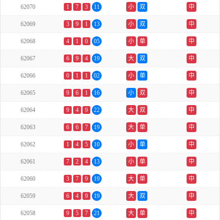
62070
1
7
3
11
小
双
中
62069
3
9
1
13
小
双
中
62068
4
1
0
05
小
单
中
62067
6
9
4
19
大
双
中
62066
0
1
1
02
小
单
中
62065
9
6
1
16
小
双
中
62064
9
4
9
22
大
双
中
62063
6
6
7
19
大
单
中
62062
1
4
5
10
小
单
中
62061
7
2
4
13
小
单
中
62060
3
7
9
19
大
单
中
62059
6
4
9
19
大
双
中
62058
9
5
7
21
大
单
中