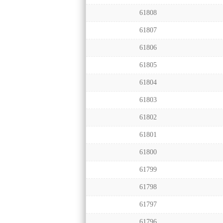
61808
61807
61806
61805
61804
61803
61802
61801
61800
61799
61798
61797
61796