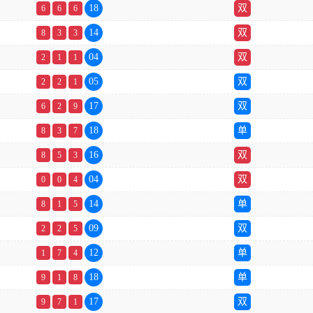
18
双
6
6
6
14
双
8
3
3
04
双
2
1
1
05
双
2
2
1
17
双
6
2
9
18
单
8
3
7
16
双
8
5
3
04
双
0
0
4
14
单
8
1
5
09
双
2
2
5
12
单
1
7
4
18
单
9
1
8
17
双
9
7
1