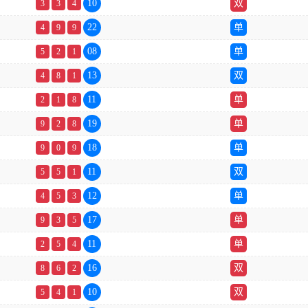
10
双
3
3
4
22
单
4
9
9
08
单
5
2
1
13
双
4
8
1
11
单
2
1
8
19
单
9
2
8
18
单
9
0
9
11
双
5
5
1
12
单
4
5
3
17
单
9
3
5
11
单
2
5
4
16
双
8
6
2
10
双
5
4
1