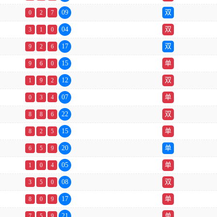
09
双
0
2
7
04
双
3
1
0
17
双
9
2
6
15
单
9
6
0
12
双
1
9
2
07
单
0
3
4
22
双
8
8
6
15
单
8
2
5
20
单
6
5
9
05
单
1
0
4
08
双
3
5
0
17
单
8
0
9
21
单
7
5
9