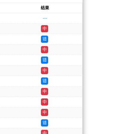
结果
---
中
错
中
错
中
错
中
中
中
错
中