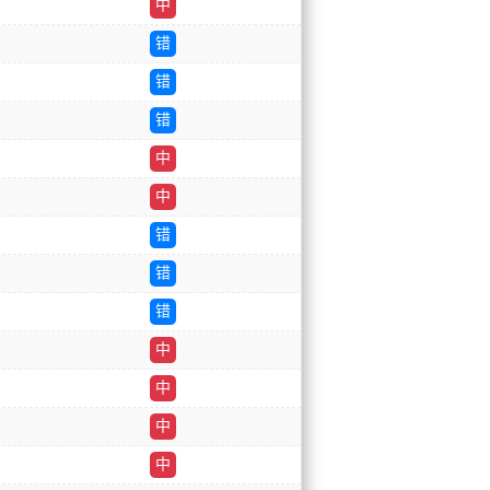
中
错
错
错
中
中
错
错
错
中
中
中
中