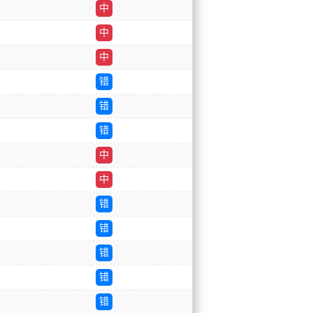
中
中
中
错
错
错
中
中
错
错
错
错
错