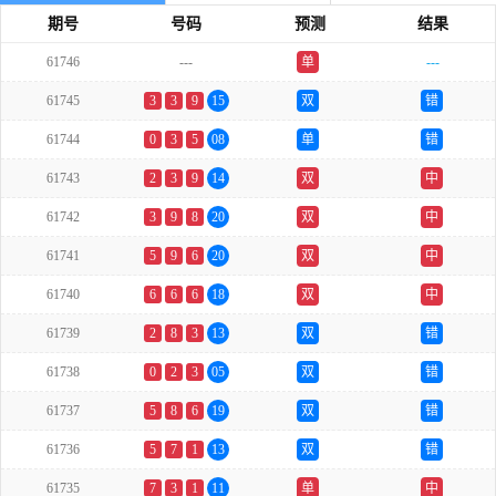
期号
号码
预测
结果
61746
---
单
---
61745
3
3
9
15
双
错
61744
0
3
5
08
单
错
61743
2
3
9
14
双
中
61742
3
9
8
20
双
中
61741
5
9
6
20
双
中
61740
6
6
6
18
双
中
61739
2
8
3
13
双
错
61738
0
2
3
05
双
错
61737
5
8
6
19
双
错
61736
5
7
1
13
双
错
61735
7
3
1
11
单
中