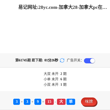
易记网址:28yc.com-加拿大28-加拿大pc在线预测结果|加拿大pc28在线预测官网_极致火热优质的免费预测
第
61745
期 距下期:
01
分
26
秒
广告开关：
大双
未开:
2
期
小单
未开:
6
期
小双
未开:
1
期
3
3
9
15
大
单
咪牌
+
+
=
-