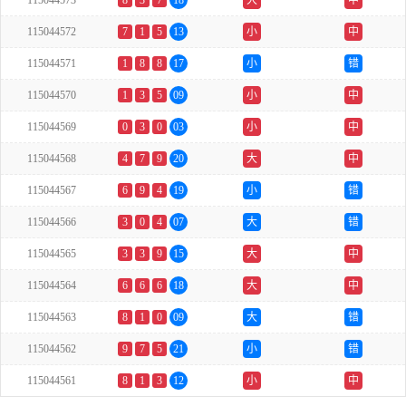
115044573
8
3
7
18
大
中
115044572
7
1
5
13
小
中
115044571
1
8
8
17
小
错
115044570
1
3
5
09
小
中
115044569
0
3
0
03
小
中
115044568
4
7
9
20
大
中
115044567
6
9
4
19
小
错
115044566
3
0
4
07
大
错
115044565
3
3
9
15
大
中
115044564
6
6
6
18
大
中
115044563
8
1
0
09
大
错
115044562
9
7
5
21
小
错
115044561
8
1
3
12
小
中