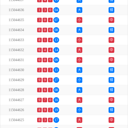
115044637
2
4
7
13
大
错
115044636
1
3
0
04
大
错
115044635
3
0
4
07
小
中
115044634
8
0
0
08
大
错
115044633
8
1
4
13
小
中
115044632
6
4
4
14
大
中
115044631
0
0
9
09
小
中
115044630
2
6
3
11
大
错
115044629
9
9
9
27
小
错
115044628
1
6
1
08
大
错
115044627
9
7
0
16
大
中
115044626
8
9
2
19
小
错
115044625
8
3
6
17
大
中