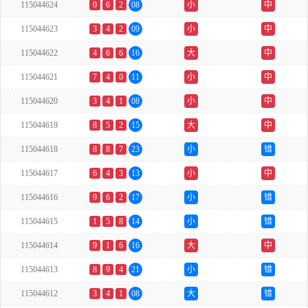
115044624
0
6
2
08
小
中
115044623
3
4
2
09
小
中
115044622
4
6
6
16
大
中
115044621
7
4
0
11
小
中
115044620
3
4
1
08
小
中
115044619
8
5
2
15
大
中
115044618
8
8
7
23
小
错
115044617
6
4
3
13
小
中
115044616
9
6
2
17
小
错
115044615
1
5
8
14
小
错
115044614
9
1
6
16
大
中
115044613
8
9
4
21
小
错
115044612
3
4
1
08
大
错