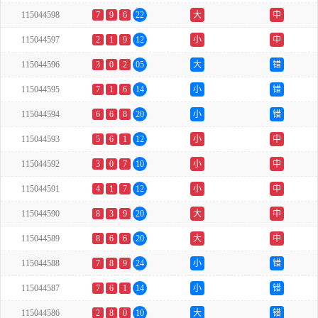
115044598
7
9
6
22
大
中
115044597
2
1
9
12
小
中
115044596
3
0
2
05
大
错
115044595
7
1
6
14
小
错
115044594
6
6
8
20
小
错
115044593
5
6
1
12
小
中
115044592
3
0
7
10
小
中
115044591
4
1
7
12
小
中
115044590
8
3
9
20
大
中
115044589
8
6
6
20
大
中
115044588
7
8
9
24
小
错
115044587
7
6
1
14
小
错
115044586
2
8
0
10
大
错