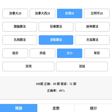
加拿大28
加拿大西28
台湾28
比特币28
猰貐算法
狂尊算法
财神算法
孔明算法
求败算法
天诛算法
组合
杀组
大小
单双
双项
双组
100期 正确：49 期 错误：51 期
正确率：49%
预测
走势
统计