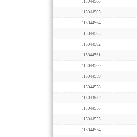
115044566
115044565
115044564
115044563
115044562
115044561
115044560
115044559
115044558
115044557
115044556
115044555
115044554