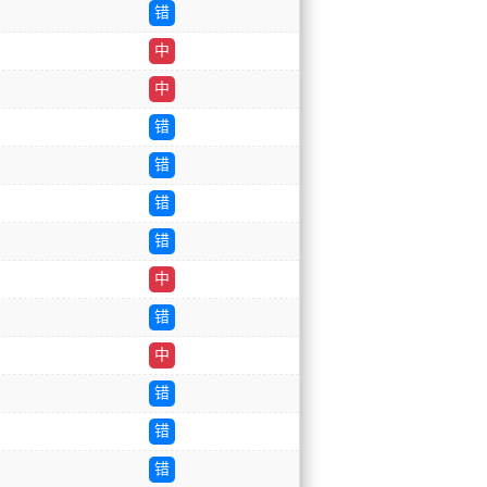
错
中
中
错
错
错
错
中
错
中
错
错
错