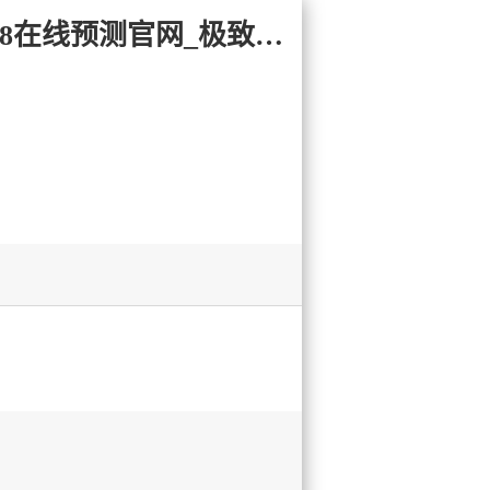
易记网址:28yc.com-加拿大28-加拿大pc在线预测结果|加拿大pc28在线预测官网_极致火热优质的免费预测