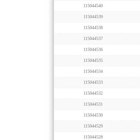
115044540
115044539
115044538
115044537
115044536
115044535
115044534
115044533
115044532
115044531
115044530
115044529
115044528