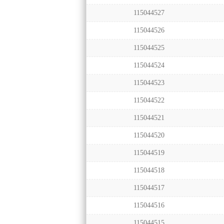
115044527
115044526
115044525
115044524
115044523
115044522
115044521
115044520
115044519
115044518
115044517
115044516
115044515