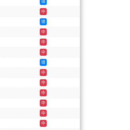
错
中
错
中
中
中
错
中
中
中
中
中
中