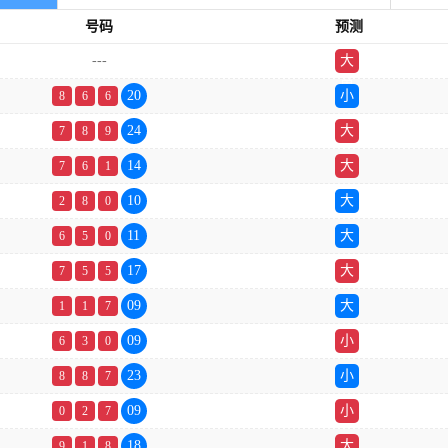
号码
预测
---
大
单
20
小
8
6
6
24
大
7
8
9
14
大
7
6
1
10
大
2
8
0
11
大
6
5
0
17
大
7
5
5
09
大
1
1
7
09
小
6
3
0
23
小
8
8
7
09
小
0
2
7
18
大
9
1
8