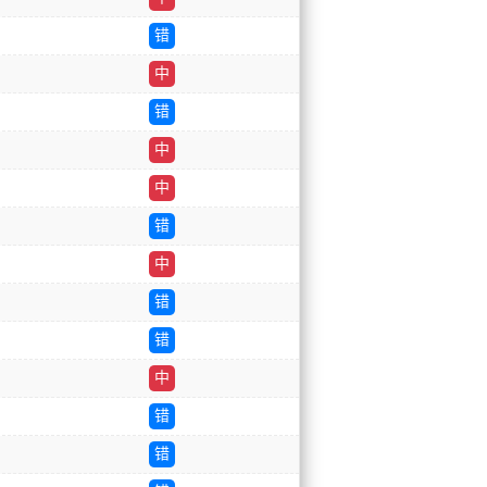
错
中
错
中
中
错
中
错
错
中
错
错