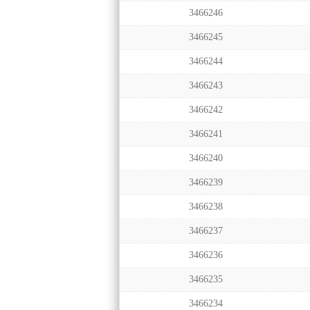
3466246
3466245
3466244
3466243
3466242
3466241
3466240
3466239
3466238
3466237
3466236
3466235
3466234