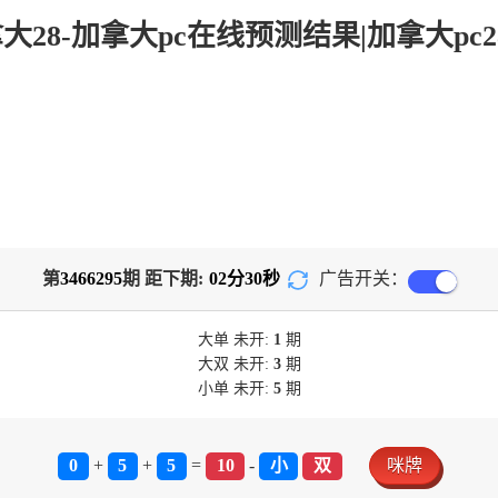
第
3466295
期 距下期:
02
分
30
秒
广告开关：
大单
未开:
1
期
大双
未开:
3
期
小单
未开:
5
期
0
+
5
+
5
=
10
-
小
双
咪牌