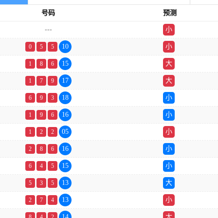
号码
预测
---
小
单
10
小
0
5
5
15
大
1
8
6
17
大
1
7
9
18
小
6
9
3
16
小
1
9
6
05
小
1
2
2
16
小
2
8
6
15
小
6
4
5
13
大
5
3
5
13
小
2
7
4
14
大
8
4
2