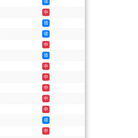
错
中
错
错
中
错
中
中
中
中
中
错
中