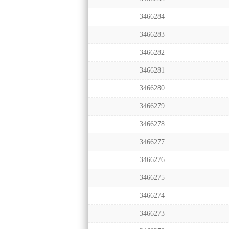
3466284
3466283
3466282
3466281
3466280
3466279
3466278
3466277
3466276
3466275
3466274
3466273