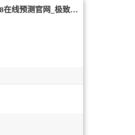
易记网址:28yc.com-加拿大28-加拿大pc在线预测结果|加拿大pc28在线预测官网_极致火热优质的免费预测