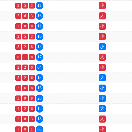
11
小
3
5
3
16
大
7
6
3
11
小
3
0
8
10
小
2
5
3
15
小
5
2
8
17
大
8
1
8
04
小
2
2
0
13
大
5
2
6
16
小
2
6
8
20
小
3
9
8
12
大
4
2
6
18
大
7
8
3
08
小
7
0
1