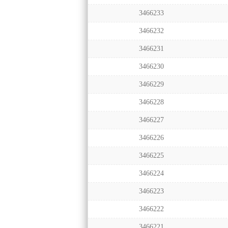
3466233
3466232
3466231
3466230
3466229
3466228
3466227
3466226
3466225
3466224
3466223
3466222
3466221