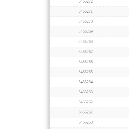
3466272
3466271
3466270
3466269
3466268
3466267
3466266
3466265
3466264
3466263
3466262
3466261
3466260