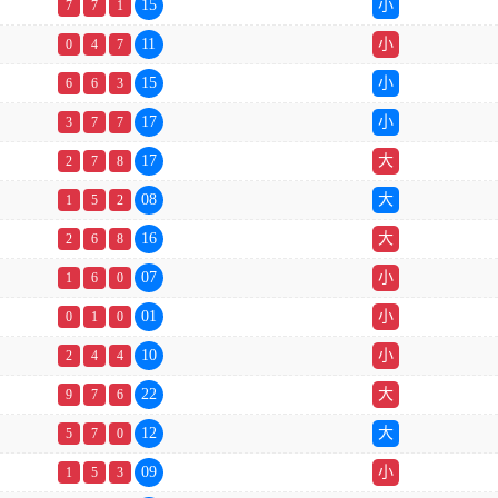
15
小
7
7
1
11
小
0
4
7
15
小
6
6
3
17
小
3
7
7
17
大
2
7
8
08
大
1
5
2
16
大
2
6
8
07
小
1
6
0
01
小
0
1
0
10
小
2
4
4
22
大
9
7
6
12
大
5
7
0
09
小
1
5
3