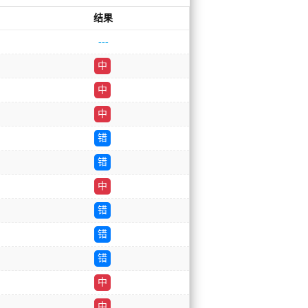
结果
---
中
中
中
错
错
中
错
错
错
中
中