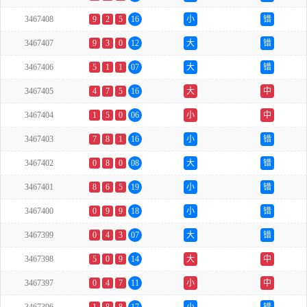
3467408
9
2
5
16
小
错
3467407
9
3
0
12
大
错
3467406
5
1
1
07
大
错
3467405
4
7
5
16
大
中
3467404
1
5
0
06
小
中
3467403
7
8
1
16
小
错
3467402
0
8
0
08
大
错
3467401
8
6
5
19
小
错
3467400
0
9
9
18
小
错
3467399
0
4
3
07
大
错
3467398
5
0
9
14
大
中
3467397
0
4
7
11
小
中