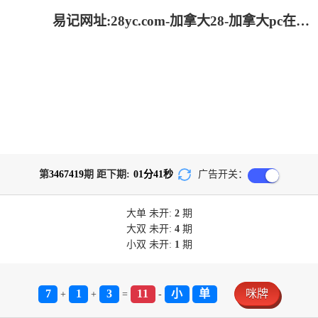
易记网址:28yc.com-加拿大28-加拿大pc在线预测结果|加拿大pc28在线预测官网_极致火热优质的免费预测
第
3467419
期 距下期:
01
分
41
秒
广告开关：
大单
未开:
2
期
大双
未开:
4
期
小双
未开:
1
期
7
1
3
11
小
单
咪牌
+
+
=
-