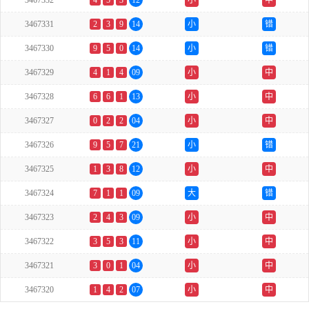
3467332
4
5
3
12
小
中
3467331
2
3
9
14
小
错
3467330
9
5
0
14
小
错
3467329
4
1
4
09
小
中
3467328
6
6
1
13
小
中
3467327
0
2
2
04
小
中
3467326
9
5
7
21
小
错
3467325
1
3
8
12
小
中
3467324
7
1
1
09
大
错
3467323
2
4
3
09
小
中
3467322
3
5
3
11
小
中
3467321
3
0
1
04
小
中
3467320
1
4
2
07
小
中