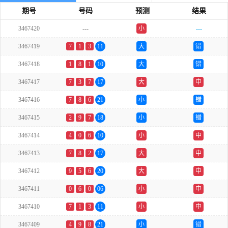
期号
号码
预测
结果
3467420
---
小
---
双
3467419
7
1
3
11
大
错
3467418
1
8
1
10
大
错
3467417
7
3
7
17
大
中
3467416
7
8
6
21
小
错
3467415
2
9
7
18
小
错
3467414
4
0
6
10
小
中
3467413
7
8
2
17
大
中
3467412
9
5
6
20
大
中
3467411
0
6
0
06
小
中
3467410
7
1
3
11
小
中
3467409
4
9
8
21
小
错