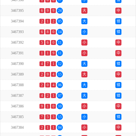
3467396
1
8
8
17
小
错
3467395
6
9
9
24
大
中
3467394
2
1
2
05
大
错
3467393
6
8
0
14
小
错
3467392
5
6
0
11
小
中
3467391
1
1
9
11
小
中
3467390
4
7
1
12
大
错
3467389
2
9
4
15
大
中
3467388
2
0
4
06
大
错
3467387
4
2
1
07
大
错
3467386
9
1
0
10
小
中
3467385
7
5
3
15
小
错
3467384
2
1
1
04
小
中