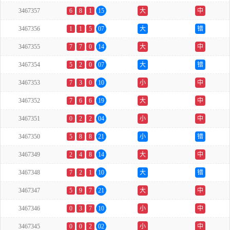
3467357
6
8
1
15
大
中
3467356
1
1
5
07
大
错
3467355
7
7
0
14
大
中
3467354
5
2
0
07
大
错
3467353
7
3
0
10
小
中
3467352
7
6
6
19
大
中
3467351
0
2
2
04
小
中
3467350
5
8
8
21
小
错
3467349
2
4
8
14
大
中
3467348
7
2
1
10
大
错
3467347
5
9
7
21
大
中
3467346
0
3
7
10
小
中
3467345
0
0
2
02
小
中