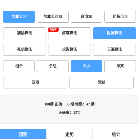
加拿大28
加拿大西28
台湾28
比特币28
猰貐算法
狂尊算法
财神算法
孔明算法
求败算法
天诛算法
组合
杀组
大小
单双
双项
双组
100期 正确：53 期 错误：47 期
正确率：53%
预测
走势
统计