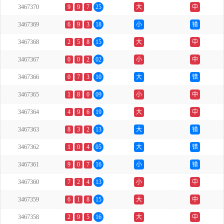
3467370
9
9
7
25
大
中
3467369
6
9
3
18
小
错
3467368
2
5
8
15
大
中
3467367
0
0
2
02
小
中
3467366
0
7
3
10
大
错
3467365
1
8
0
09
小
中
3467364
4
9
6
19
大
中
3467363
8
3
2
13
大
错
3467362
1
0
4
05
大
错
3467361
9
0
7
16
小
错
3467360
7
2
4
13
小
中
3467359
6
1
8
15
大
中
3467358
2
9
5
16
大
中