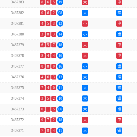
3467383
8
6
5
19
大
中
3467382
0
6
2
08
大
错
3467381
4
5
3
12
小
中
3467380
3
8
3
14
小
错
3467379
6
5
7
18
大
中
3467378
8
4
4
16
大
中
3467377
8
8
0
16
小
错
3467376
4
6
3
13
大
错
3467375
7
4
0
11
大
错
3467374
3
5
2
10
大
错
3467373
0
1
5
06
大
错
3467372
9
7
2
18
大
中
3467371
7
0
4
11
大
错