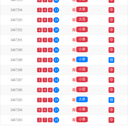
3467295
0
2
6
08
殺
中
大单
3467294
3
4
6
13
殺
中
大双
3467293
8
9
2
19
殺
中
小单
3467292
4
9
7
20
殺
中
小单
3467291
8
3
5
16
殺
中
小单
3467290
7
1
8
16
殺
中
小单
3467289
0
5
8
13
殺
错
小双
3467288
1
1
9
11
殺
中
小双
3467287
1
5
8
14
殺
中
小双
3467286
9
4
4
17
殺
中
大单
3467285
5
7
7
19
殺
错
小单
3467284
9
6
8
23
殺
中
小单
3467283
3
7
9
19
殺
中