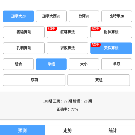
加拿大28
加拿大西28
台湾28
比特币28
猰貐算法
狂尊算法
财神算法
孔明算法
求败算法
天诛算法
组合
杀组
大小
单双
双项
双组
100期 正确：77 期 错误：23 期
正确率：77%
预测
走势
统计