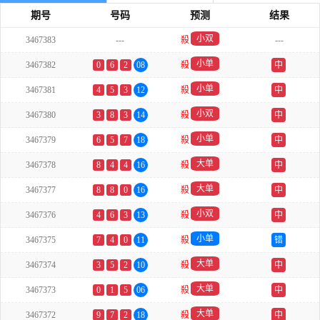
期号
号码
预测
结果
小双
3467383
---
殺
---
小单
3467382
0
6
2
08
殺
中
小单
3467381
4
5
3
12
殺
中
小双
3467380
3
8
3
14
殺
中
小单
3467379
6
5
7
18
殺
中
大单
3467378
8
4
4
16
殺
中
大单
3467377
8
8
0
16
殺
中
小双
3467376
4
6
3
13
殺
中
小单
3467375
7
4
0
11
殺
错
大单
3467374
3
5
2
10
殺
中
大单
3467373
0
1
5
06
殺
中
大单
3467372
9
7
2
18
殺
中