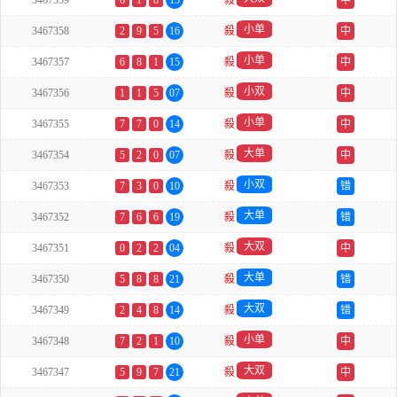
3467359
6
1
8
15
殺
中
小单
3467358
2
9
5
16
殺
中
小单
3467357
6
8
1
15
殺
中
小双
3467356
1
1
5
07
殺
中
小单
3467355
7
7
0
14
殺
中
大单
3467354
5
2
0
07
殺
中
小双
3467353
7
3
0
10
殺
错
大单
3467352
7
6
6
19
殺
错
大双
3467351
0
2
2
04
殺
中
大单
3467350
5
8
8
21
殺
错
大双
3467349
2
4
8
14
殺
错
小单
3467348
7
2
1
10
殺
中
大双
3467347
5
9
7
21
殺
中