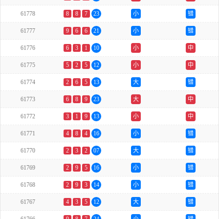
61778
8
8
7
23
小
错
61777
9
6
6
21
小
错
61776
6
3
1
10
小
中
61775
5
2
5
12
小
中
61774
2
6
5
13
大
错
61773
6
8
9
23
大
中
61772
3
1
9
13
小
中
61771
4
8
4
16
小
错
61770
2
3
2
07
大
错
61769
2
9
5
16
小
错
61768
2
9
3
14
小
错
61767
4
3
5
12
大
错