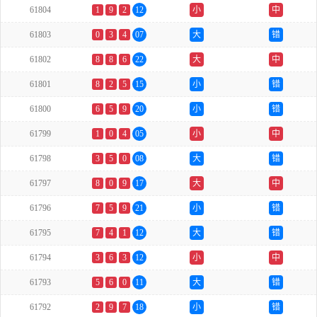
61804
1
9
2
12
小
中
61803
0
3
4
07
大
错
61802
8
8
6
22
大
中
61801
8
2
5
15
小
错
61800
6
5
9
20
小
错
61799
1
0
4
05
小
中
61798
3
5
0
08
大
错
61797
8
0
9
17
大
中
61796
7
5
9
21
小
错
61795
7
4
1
12
大
错
61794
3
6
3
12
小
中
61793
5
6
0
11
大
错
61792
2
9
7
18
小
错