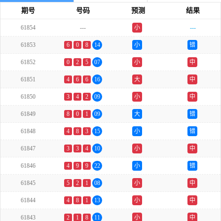
期号
号码
预测
结果
61854
---
小
---
双
61853
6
0
8
14
小
错
61852
0
2
5
07
小
中
61851
4
6
6
16
大
中
61850
3
4
2
09
小
中
61849
8
0
1
09
大
错
61848
4
8
3
15
小
错
61847
3
3
4
10
小
中
61846
4
9
9
22
小
错
61845
5
2
1
08
小
中
61844
4
8
1
13
小
中
61843
2
1
8
11
小
中