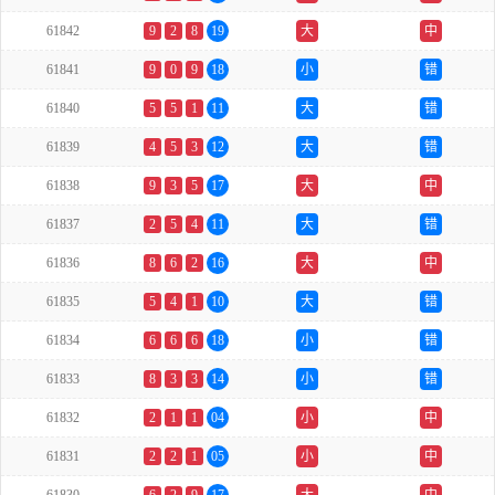
61842
9
2
8
19
大
中
61841
9
0
9
18
小
错
61840
5
5
1
11
大
错
61839
4
5
3
12
大
错
61838
9
3
5
17
大
中
61837
2
5
4
11
大
错
61836
8
6
2
16
大
中
61835
5
4
1
10
大
错
61834
6
6
6
18
小
错
61833
8
3
3
14
小
错
61832
2
1
1
04
小
中
61831
2
2
1
05
小
中