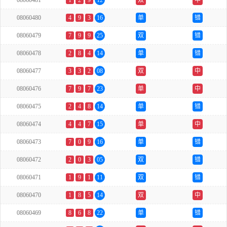
08060481
1
2
9
12
双
中
08060480
4
9
3
16
单
错
08060479
7
9
9
25
双
错
08060478
2
8
4
14
单
错
08060477
3
3
2
08
双
中
08060476
7
9
7
23
单
中
08060475
2
4
8
14
单
错
08060474
4
4
7
15
单
中
08060473
7
0
9
16
单
错
08060472
2
0
3
05
双
错
08060471
1
9
1
11
双
错
08060470
1
8
5
14
双
中
08060469
8
6
8
22
单
错