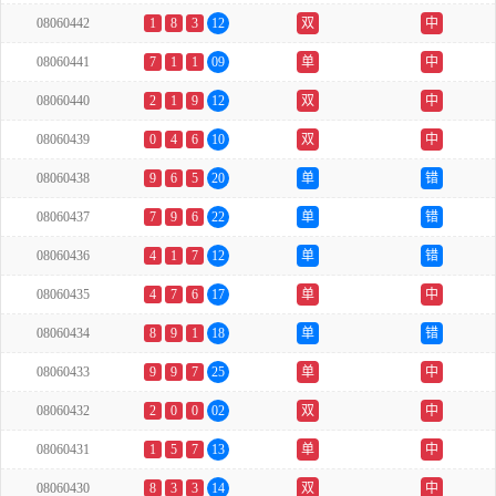
08060442
1
8
3
12
双
中
08060441
7
1
1
09
单
中
08060440
2
1
9
12
双
中
08060439
0
4
6
10
双
中
08060438
9
6
5
20
单
错
08060437
7
9
6
22
单
错
08060436
4
1
7
12
单
错
08060435
4
7
6
17
单
中
08060434
8
9
1
18
单
错
08060433
9
9
7
25
单
中
08060432
2
0
0
02
双
中
08060431
1
5
7
13
单
中
08060430
8
3
3
14
双
中