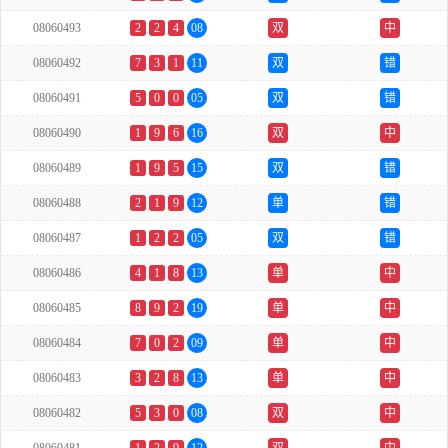
08060493
2
2
4
08
双
中
08060492
7
3
1
11
双
错
08060491
5
0
0
05
双
错
08060490
1
9
6
16
双
中
08060489
1
9
5
15
双
错
08060488
2
1
9
12
单
错
08060487
1
2
2
05
双
错
08060486
4
1
8
13
单
中
08060485
8
9
2
19
单
中
08060484
7
0
2
09
单
中
08060483
3
2
8
13
单
中
08060482
5
3
0
08
双
中