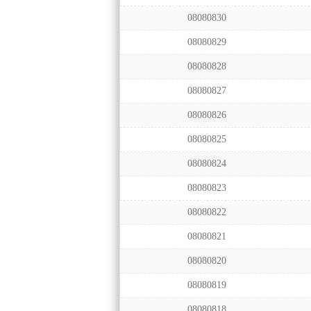
08080830
08080829
08080828
08080827
08080826
08080825
08080824
08080823
08080822
08080821
08080820
08080819
08080818