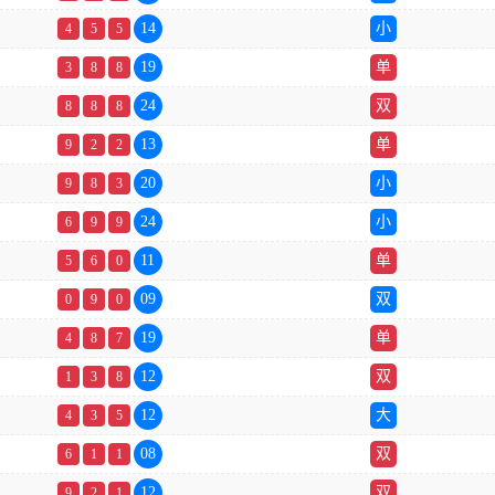
14
小
4
5
5
19
单
3
8
8
24
双
8
8
8
13
单
9
2
2
20
小
9
8
3
24
小
6
9
9
11
单
5
6
0
09
双
0
9
0
19
单
4
8
7
12
双
1
3
8
12
大
4
3
5
08
双
6
1
1
12
双
9
2
1