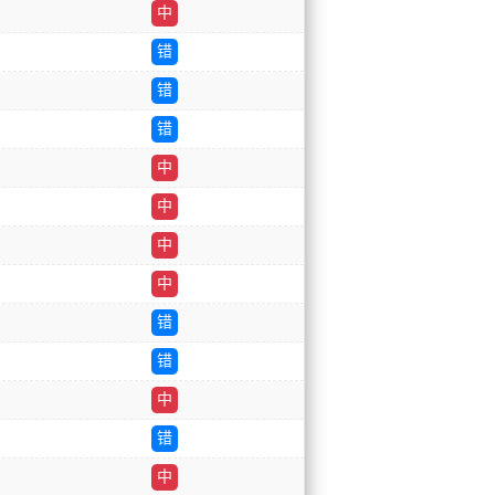
中
错
错
错
中
中
中
中
错
错
中
错
中