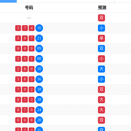
号码
预测
---
双
16
小
5
7
4
21
单
5
9
7
09
双
0
0
9
08
小
2
5
1
10
大
2
8
0
16
小
3
8
5
18
双
7
9
2
18
大
8
7
3
24
大
8
7
9
20
双
6
6
8
11
双
7
2
2