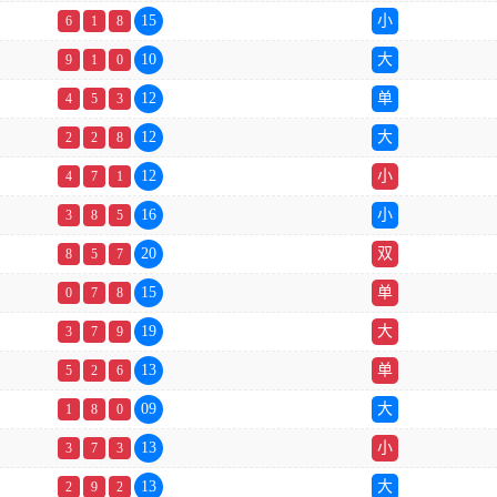
15
小
6
1
8
10
大
9
1
0
12
单
4
5
3
12
大
2
2
8
12
小
4
7
1
16
小
3
8
5
20
双
8
5
7
15
单
0
7
8
19
大
3
7
9
13
单
5
2
6
09
大
1
8
0
13
小
3
7
3
13
大
2
9
2