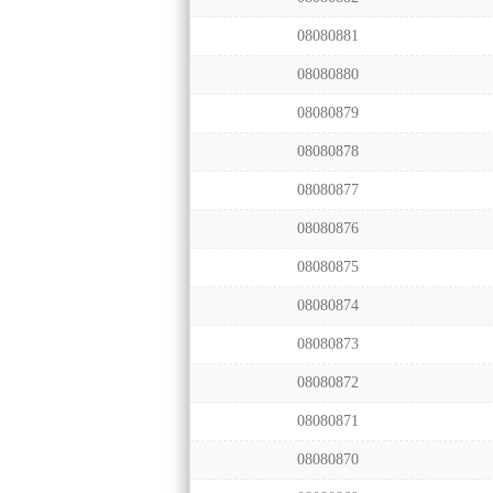
08080881
08080880
08080879
08080878
08080877
08080876
08080875
08080874
08080873
08080872
08080871
08080870