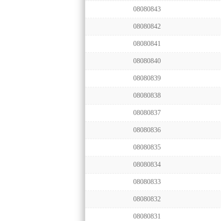
08080843
08080842
08080841
08080840
08080839
08080838
08080837
08080836
08080835
08080834
08080833
08080832
08080831