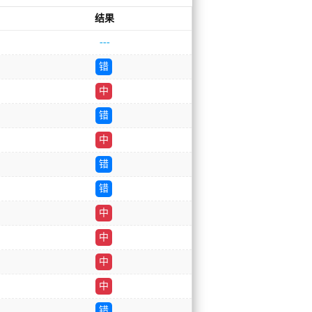
结果
---
错
中
错
中
错
错
中
中
中
中
错