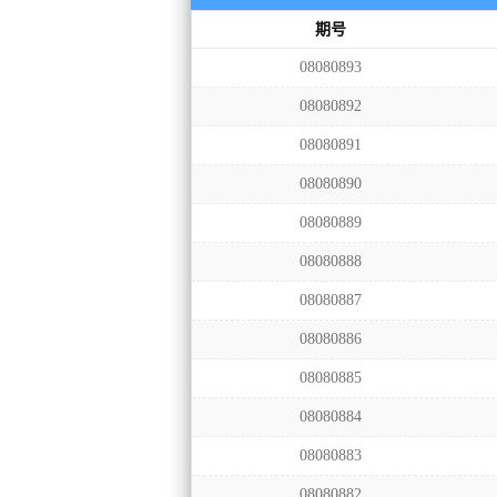
期号
08080893
08080892
08080891
08080890
08080889
08080888
08080887
08080886
08080885
08080884
08080883
08080882