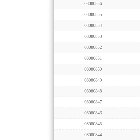
08080856
08080855
08080854
08080853
08080852
08080851
08080850
08080849
08080848
08080847
08080846
08080845
08080844