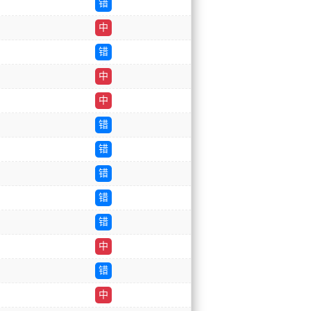
错
中
错
中
中
错
错
错
错
错
中
错
中